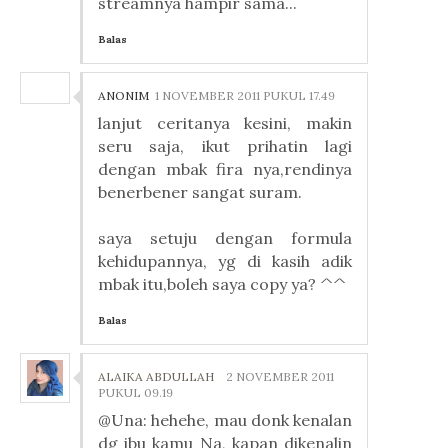
streamnya hampir sama...
Balas
ANONIM
1 NOVEMBER 2011 PUKUL 17.49
lanjut ceritanya kesini, makin
seru saja, ikut prihatin lagi
dengan mbak fira nya,rendinya
benerbener sangat suram.
saya setuju dengan formula
kehidupannya, yg di kasih adik
mbak itu,boleh saya copy ya? ^^
Balas
ALAIKA ABDULLAH
2 NOVEMBER 2011
PUKUL 09.19
@Una: hehehe, mau donk kenalan
dg ibu kamu Na, kapan dikenalin