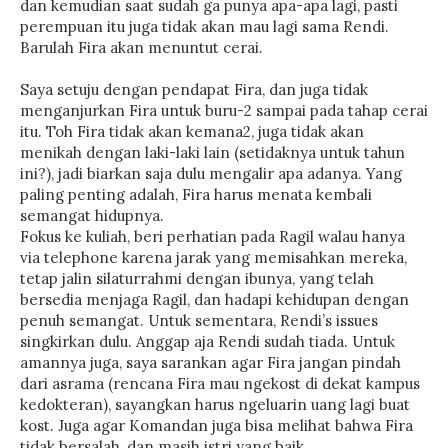
dan kemudian saat sudah ga punya apa-apa lagi, pasti
perempuan itu juga tidak akan mau lagi sama Rendi.
Barulah Fira akan menuntut cerai.
Saya setuju dengan pendapat Fira, dan juga tidak
menganjurkan Fira untuk buru-2 sampai pada tahap cerai
itu. Toh Fira tidak akan kemana2, juga tidak akan
menikah dengan laki-laki lain (setidaknya untuk tahun
ini?), jadi biarkan saja dulu mengalir apa adanya. Yang
paling penting adalah, Fira harus menata kembali
semangat hidupnya.
Fokus ke kuliah, beri perhatian pada Ragil walau hanya
via telephone karena jarak yang memisahkan mereka,
tetap jalin silaturrahmi dengan ibunya, yang telah
bersedia menjaga Ragil, dan hadapi kehidupan dengan
penuh semangat. Untuk sementara, Rendi’s issues
singkirkan dulu. Anggap aja Rendi sudah tiada. Untuk
amannya juga, saya sarankan agar Fira jangan pindah
dari asrama (rencana Fira mau ngekost di dekat kampus
kedokteran), sayangkan harus ngeluarin uang lagi buat
kost. Juga agar Komandan juga bisa melihat bahwa Fira
tidak bersalah, dan masih istri yang baik.