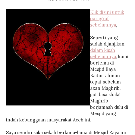
Klik disini untuk
paragraf
sebelumnya
,
Seperti yang
sudah dijanjikan
dalam kisah
sebelumnya
, kami
bertemu di
Mesjid Raya
Baiturrahman
tepat sebelum
azan Maghrib,
jadi bisa shalat
Maghrib
berjamaah dulu di
Mesjid yang
indah kebanggaan masyarakat Aceh ini.
Saya sendiri suka sekali berlama-lama di Mesjid Raya ini