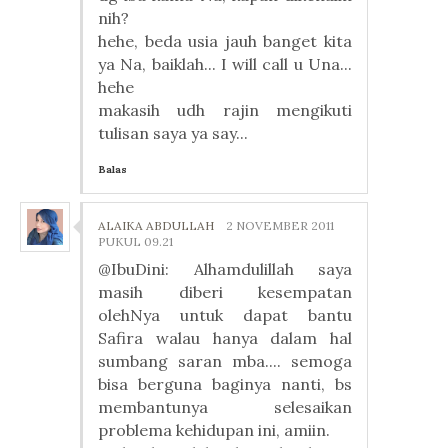
nih?
hehe, beda usia jauh banget kita
ya Na, baiklah... I will call u Una...
hehe
makasih udh rajin mengikuti
tulisan saya ya say...
Balas
ALAIKA ABDULLAH
2 NOVEMBER 2011
PUKUL 09.21
@IbuDini: Alhamdulillah saya
masih diberi kesempatan
olehNya untuk dapat bantu
Safira walau hanya dalam hal
sumbang saran mba.... semoga
bisa berguna baginya nanti, bs
membantunya selesaikan
problema kehidupan ini, amiin.