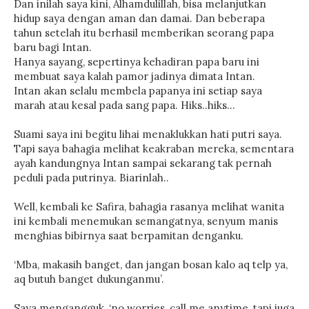
Dan inilah saya kini, Alhamdulillah, bisa melanjutkan
hidup saya dengan aman dan damai. Dan beberapa
tahun setelah itu berhasil memberikan seorang papa
baru bagi Intan.
Hanya sayang, sepertinya kehadiran papa baru ini
membuat saya kalah pamor jadinya dimata Intan.
Intan akan selalu membela papanya ini setiap saya
marah atau kesal pada sang papa. Hiks..hiks…
Suami saya ini begitu lihai menaklukkan hati putri saya.
Tapi saya bahagia melihat keakraban mereka, sementara
ayah kandungnya Intan sampai sekarang tak pernah
peduli pada putrinya. Biarinlah..
Well, kembali ke Safira, bahagia rasanya melihat wanita
ini kembali menemukan semangatnya, senyum manis
menghias bibirnya saat berpamitan denganku.
‘Mba, makasih banget, dan jangan bosan kalo aq telp ya,
aq butuh banget dukunganmu’.
Saya mengangguk, ‘no worries, call me anytime, tapi juga